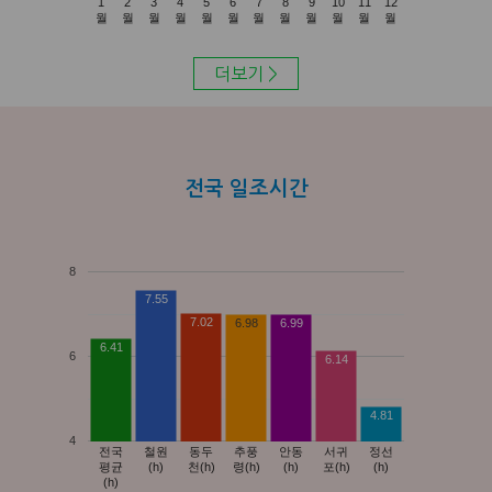
1
2
3
4
5
6
7
8
9
10
11
12
월
월
월
월
월
월
월
월
월
월
월
월
더보기 >
전국 일조시간
8
7.55
7.02
6.98
6.99
6.41
6
6.14
4.81
4
전국
철원
동두
추풍
안동
서귀
정선
평균
(h)
천(h)
령(h)
(h)
포(h)
(h)
(h)