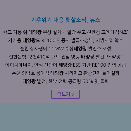
기후위기 대응 햇살소식, 뉴스
학교 지붕 위
무상 설치… 일감 주고 친환경 교육 ‘1석N조’
태양광
자가용
도 RE100 인증서 발급…정부, 시범사업 착수
태양광
순천 상사댐에 11MW 수상
발전소 조성
태양광
신한은행 "2천410억 규모 전남 영광
발전 PF 약정"
태양광
에이치에너지, 안성 산단에
·ESS 기반 RE100 전력 공급
태양광
춘천 의암호 붕어섬
사라지고 관광단지 들어설까
태양광
발전, 한낮 전력 공급량 50% 첫 돌파
태양광
더보기 >