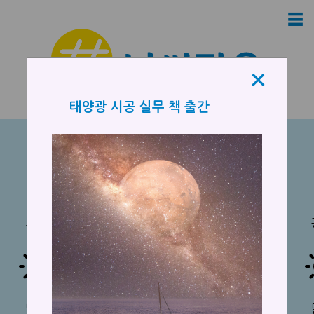
×
☰
×
태양광 시공 실무 책 출간
오늘의 전국 날씨
(8/6/2026 낮 12시)
서울
강릉
대전
부산
맑음
맑음
맑음
맑음