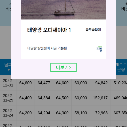
36°C
29°C
33°C
32°C
바람 약함
바람 약함
바람 약함
바람 약간강함
바
실시간날씨
미세먼지
최근 REC 현물시장 가격
매수주
날짜
종가
평균가
최고가
최저가
체결량
더보기>
문량
2022-
64,600
64,477
64,600
60,000
94,842
510,23
12-01
2022-
64,400
64,384
64,500
60,000
152,617
469,04
11-29
2022-
64,200
64,204
64,300
58,100
72,963
607,35
11-24
2022-